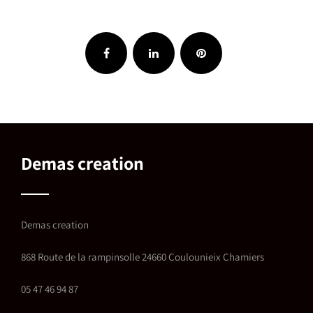
Demas creation
Demas creation
868 Route de la rampinsolle 24660 Coulounieix Chamiers
05 47 46 94 87