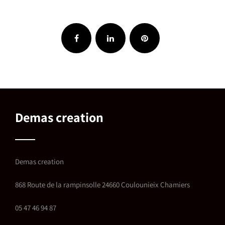
Demas creation
Demas creation
868 Route de la rampinsolle 24660 Coulounieix Chamiers
05 47 46 94 87