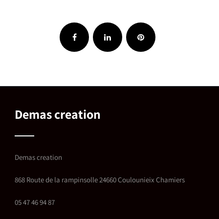
Demas creation
Demas creation
868 Route de la rampinsolle 24660 Coulounieix Chamiers
05 47 46 94 87