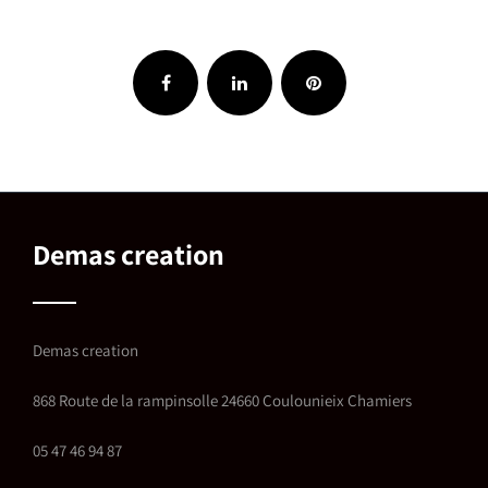
Demas creation
Demas creation
868 Route de la rampinsolle 24660 Coulounieix Chamiers
05 47 46 94 87