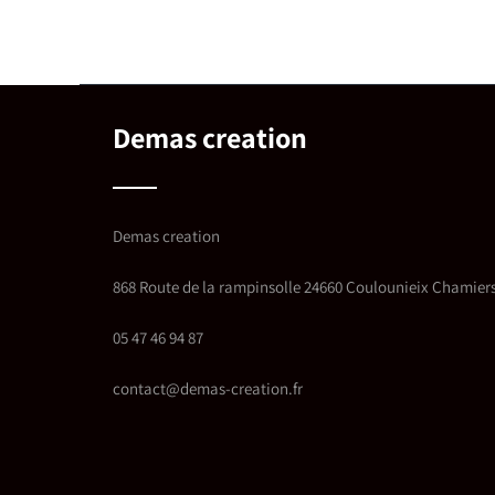
Demas creation
Demas creation
868 Route de la rampinsolle 24660 Coulounieix Chamier
05 47 46 94 87
contact@demas-creation.fr