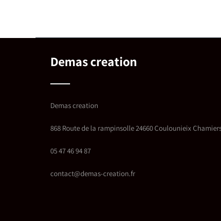
Demas creation
Demas creation
868 Route de la rampinsolle 24660 Coulounieix Chamier
05 47 46 94 87
contact@demas-creation.fr